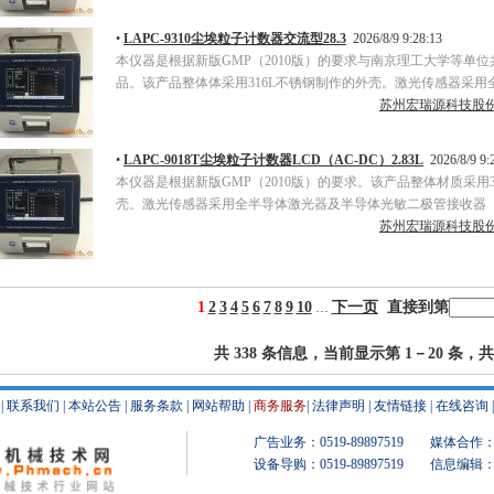
•
LAPC-9310尘埃粒子计数器交流型28.3
2026/8/9 9:28:13
本仪器是根据新版GMP（2010版）的要求与南京理工大学等单
品。该产品整体体采用316L不锈钢制作的外壳。激光传感器采用
苏州宏瑞源科技股
•
LAPC-9018T尘埃粒子计数器LCD（AC-DC）2.83L
2026/8/9 9:
本仪器是根据新版GMP（2010版）的要求。该产品整体材质采用3
壳。激光传感器采用全半导体激光器及半导体光敏二极管接收器
苏州宏瑞源科技股
1
2
3
4
5
6
7
8
9
10
下一页
直接到第
…
共 338 条信息，当前显示第 1－20 条，共 
|
联系我们
|
本站公告
|
服务条款
|
网站帮助
|
商务服务
|
法律声明
|
友情链接
|
在线咨询
广告业务：0519-89897519 媒体合作：051
设备导购：0519-89897519 信息编辑：051