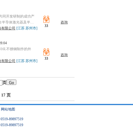
位共同开发研制的成功产
全半导体激光器及半…
咨询
33
份有限公司
[江苏.苏州市]
28:04
16L不锈钢制作的外
咨询
33
份有限公司
[江苏.苏州市]
页
17 页
|
网站地图
9-89897519
9-89897519