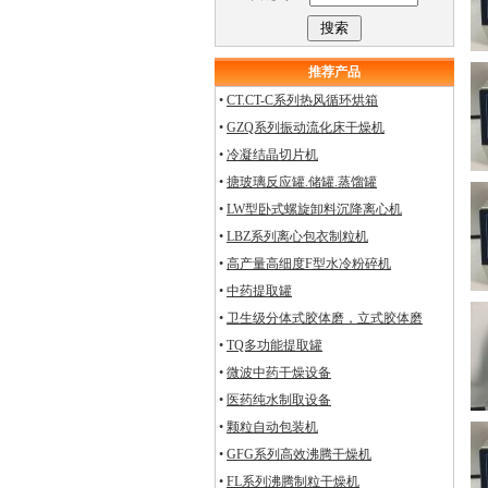
推荐产品
•
CT.CT-C系列热风循环烘箱
•
GZQ系列振动流化床干燥机
•
冷凝结晶切片机
•
搪玻璃反应罐.储罐.蒸馏罐
•
LW型卧式螺旋卸料沉降离心机
•
LBZ系列离心包衣制粒机
•
高产量高细度F型水冷粉碎机
•
中药提取罐
•
卫生级分体式胶体磨，立式胶体磨
•
TQ多功能提取罐
•
微波中药干燥设备
•
医药纯水制取设备
•
颗粒自动包装机
•
GFG系列高效沸腾干燥机
•
FL系列沸腾制粒干燥机