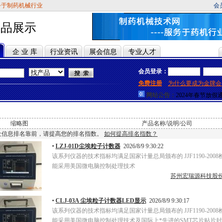
务于制药机械行业
会
产品展示
企 业 库
行业资讯
展会信息
专业人才
会员登录：
2024年端午节放
免费注册
为什么要成为金牌会
2024年劳动节放
网站公告：
2024年春节放假
2024年元旦放假
2023年劳动节放
2023年春节放假
缩略图
产品名称/说明/公司
2022年中秋节放
让信息排名靠前，请提高您的排名指数。
如何提高排名指数？
2024年端午节放
2024年劳动节放
•
LZJ-01D尘埃粒子计数器
2026/8/9 9:30:22
2024年春节放假
该系列仪器的技术指标均满足国家计量总局颁布的 JJF1190-20
2024年元旦放假
能采用美国微电脑控制处理技术
2023年劳动节放
2023年春节放假
苏州宏瑞源科技股
2022年中秋节放
•
CLJ-03A 尘埃粒子计数器LED显示
2026/8/9 9:30:17
该系列仪器的技术指标均满足国家计量总局颁布的 JJF1190-20
能采用美国微电脑控制处理技术及国际上*先进的SMT芯片贴片