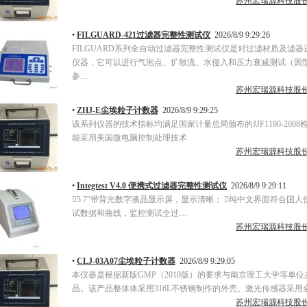
苏州宏瑞源科技股
•
FILGUARD-421过滤器完整性测试仪
2026/8/9 9:29:26
FILGUARD系列全自动过滤器完整性测试仪是对过滤材质及滤
仪器，它可以进行气泡点、扩散流、水侵入和压力衰减测试（因
参…
苏州宏瑞源科技股
•
ZHJ-E尘埃粒子计数器
2026/8/9 9:29:25
该系列仪器的技术指标均满足国家计量总局颁布的JJF1190-200
能采用美国微电脑控制处理技术
苏州宏瑞源科技股
•
Integtest V4.0 便携式过滤器完整性测试仪
2026/8/9 9:29:11
5.7″带背光数字液晶显示屏，显示清晰； 纯中文界面符合国人
试数据和曲线，监控测试全过…
苏州宏瑞源科技股
•
CLJ-03A07尘埃粒子计数器
2026/8/9 9:29:05
本仪器是根据新版GMP（2010版）的要求与南京理工大学等单
品。该产品整体体采用316L不锈钢制作的外壳。激光传感器采用
苏州宏瑞源科技股