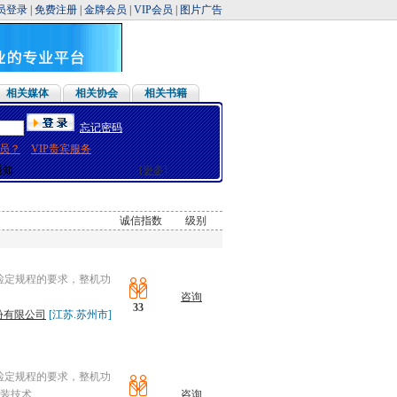
员登录
|
免费注册
|
金牌会员
|
VIP会员
|
图片广告
相关媒体
相关协会
相关书籍
忘记密码
假通知
员？
VIP贵宾服务
假通知
通知
[更多]
通知
假通知
通知
诚信指数
级别
假通知
假通知
假通知
通知
08检定规程的要求，整机功
通知
咨询
假通知
33
通知
份有限公司
[江苏.苏州市]
假通知
08检定规程的要求，整机功
封装技术
咨询