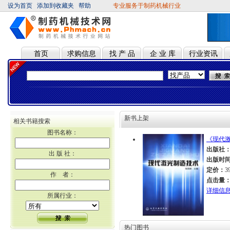
设为首页
添加到收藏夹
帮助
专业服务于制药机械行业
首页
求购信息
找 产 品
企 业 库
行业资讯
新书上架
相关书籍搜索
图书名称：
《现代
出版社
出 版 社：
出版时
定价：
3
作 者：
点击量
详细信
所属行业：
热门图书