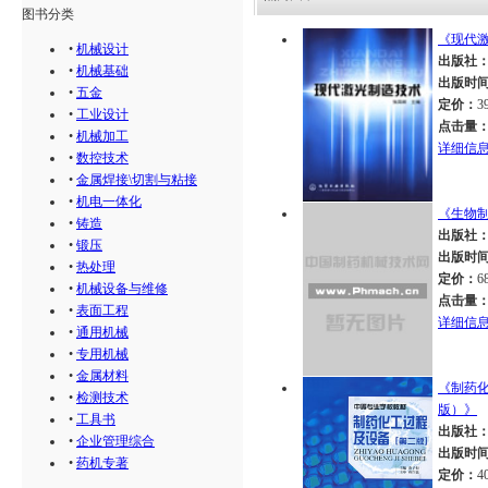
图书分类
《现代
•
机械设计
出版社
•
机械基础
出版时
•
五金
定价：
3
•
工业设计
点击量
•
机械加工
详细信
•
数控技术
•
金属焊接\切割与粘接
•
机电一体化
《生物
•
铸造
出版社
•
锻压
出版时
•
热处理
定价：
6
•
机械设备与维修
点击量
•
表面工程
详细信
•
通用机械
•
专用机械
•
金属材料
《制药
•
检测技术
版）》
•
工具书
出版社
•
企业管理综合
出版时
•
药机专著
定价：
4