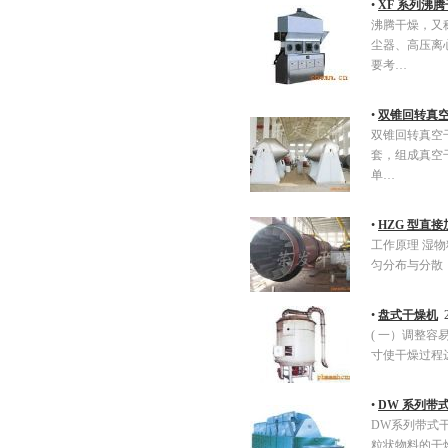
•
XF 系列沸腾
沸腾干燥，又
尘器、高压离
要考…
•
双锥回转真
双锥回转真空
套，组成真空
单…
•
HZG 型直
工作原理 湿
匀分布与分散
•
盘式干燥机
2
( 一）调整
寸使干燥过程
•
DW 系列带
DW系列带式
粒状物料的干