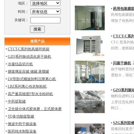
地区：
•
药用包装膜
时间：
药用包装膜固
关键词：
增加了传热和
•
CT.CT-C
推荐产品
CT-C 型
封闭，使烘箱的
•
CT.CT-C系列热风循环烘箱
•
GZQ系列振动流化床干燥机
•
闪蒸干燥机
2
•
冷凝结晶切片机
由于物料受到
•
搪玻璃反应罐.储罐.蒸馏罐
度较大，强化
•
LW型卧式螺旋卸料沉降离心机
•
LBZ系列离心包衣制粒机
•
GZQ系列振
•
高产量高细度F型水冷粉碎机
物料自进料口
•
中药提取罐
上穿过流化床
料口…
•
卫生级分体式胶体磨，立式胶体磨
•
TQ多功能提取罐
•
SZG系列双
•
微波中药干燥设备
双锥回转真空
•
医药纯水制取设备