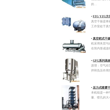
的…
•
FZG YZ
真空干燥是将
工作室处于真
•
真空耙式干
机采用夹层与
在筒内形成连
•
GFG系列高
原理：空气经
拌和负压作用
•
压力式喷雾
本机组是一种
量、喷孔的大