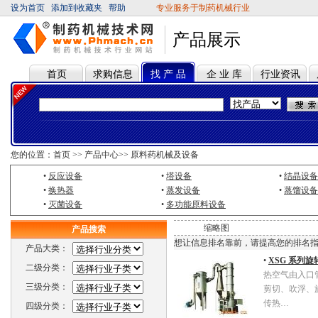
设为首页
添加到收藏夹
帮助
专业服务于制药机械行业
产品展示
首页
求购信息
找 产 品
企 业 库
行业资讯
您的位置：
首页
>>
产品中心
>>
原料药机械及设备
•
反应设备
•
塔设备
•
结晶设备
•
换热器
•
蒸发设备
•
蒸馏设备
•
灭菌设备
•
多功能原料设备
缩略图
产品搜索
想让信息排名靠前，请提高您的排名
产品大类：
•
XSG 系列
二级分类：
热空气由入口
三级分类：
剪切、吹浮、
传热…
四级分类：