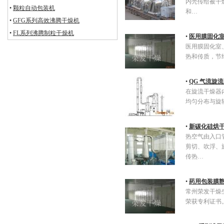
内壳传给被干
•
颗粒自动包装机
和…
•
GFG系列高效沸腾干燥机
•
FL系列沸腾制粒干燥机
•
医用膜固化
医用膜固化室
热和传质，节
•
QG 气流旋
在旋流干燥器
均匀分布与旋
•
新碳化硅烘
热空气由入口
剪切、吹浮、
传热…
•
药用包装膜
常州荣发干燥
荣获专利证书