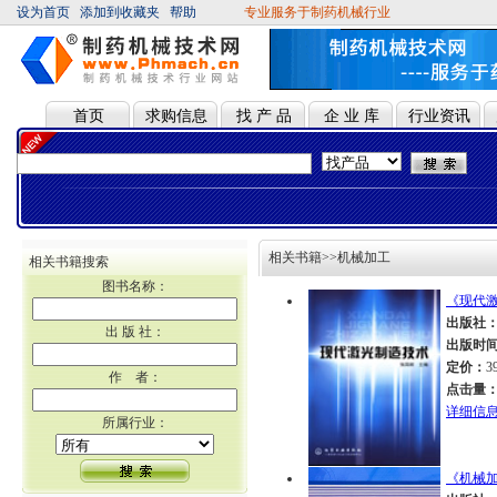
设为首页
添加到收藏夹
帮助
专业服务于制药机械行业
首页
求购信息
找 产 品
企 业 库
行业资讯
相关书籍>>机械加工
相关书籍搜索
图书名称：
《现代
出版社
出 版 社：
出版时
定价：
3
作 者：
点击量
详细信
所属行业：
《机械