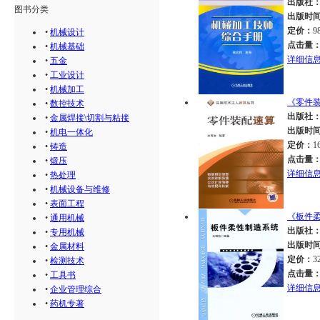
出版社
图书分类
出版时
定价：
9
•
机械设计
点击量
•
机械基础
详细信
•
五金
•
工业设计
•
机械加工
《零件
•
数控技术
出版社
•
金属焊接\切割与粘接
出版时
•
机电一体化
定价：
1
•
铸造
点击量
•
锻压
详细信
•
热处理
•
机械设备与维修
•
表面工程
《板件
•
通用机械
出版社
•
专用机械
出版时
•
金属材料
定价：
3
•
检测技术
点击量
•
工具书
详细信
•
企业管理综合
•
药机专著