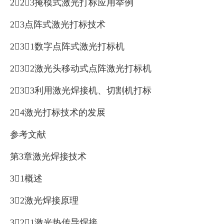
223掩模式激光打标应用举例
23点阵式激光打标技术
231数字点阵式激光打标机
232激光头移动式点阵激光打标机
233利用激光焊接机、切割机打标
24激光打标技术的发展
参考文献
第3章激光焊接技术
31概述
32激光焊接原理
321激光热传导焊接