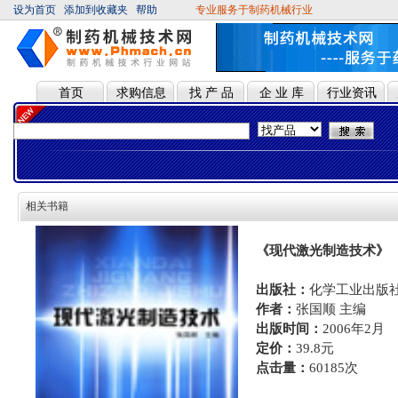
设为首页
添加到收藏夹
帮助
专业服务于制药机械行业
首页
求购信息
找 产 品
企 业 库
行业资讯
相关书籍
《现代激光制造技术》
出版社：
化学工业出版
作者：
张国顺 主编
出版时间：
2006年2月
定价：
39.8元
点击量：
60185次