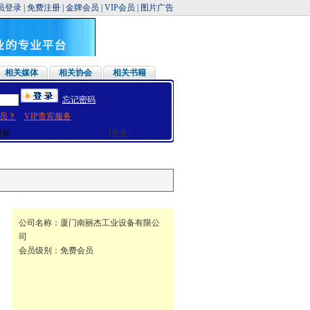
员登录
|
免费注册
|
金牌会员
|
VIP会员
|
图片广告
相关媒体
相关协会
相关书籍
假通知
忘记密码
假通知
员？
VIP贵宾服务
通知
通知
[更多]
假通知
通知
假通知
假通知
假通知
通知
通知
假通知
公司名称：
厦门南丽杰工业设备有限公
通知
司
假通知
会员级别：免费会员