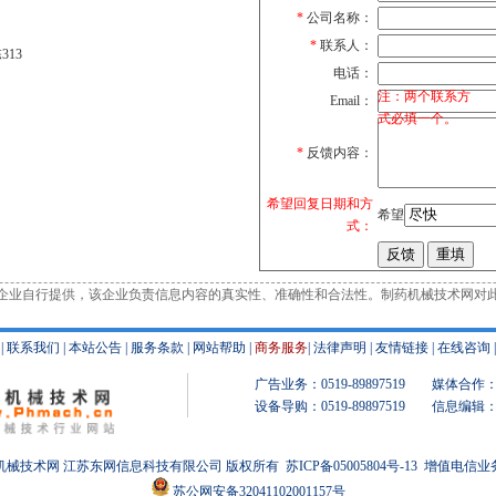
*
公司名称：
*
联系人：
13
电话：
注：两个联系方
Email：
式必填一个。
*
反馈内容：
希望回复日期和方
希望
式：
企业自行提供，该企业负责信息内容的真实性、准确性和合法性。制药机械技术网对
|
联系我们
|
本站公告
|
服务条款
|
网站帮助
|
商务服务
|
法律声明
|
友情链接
|
在线咨询
广告业务：0519-89897519 媒体合作：051
设备导购：0519-89897519 信息编辑：051
机械
技术网 江苏东网信息科技有限公司 版权所有
苏ICP备05005804号-13
增值电信业务经
苏公网安备32041102001157号