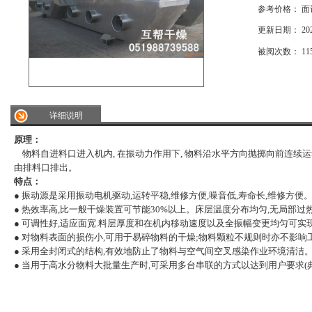
参考价格： 面
更新日期： 2026/
被阅次数： 11
详细说明
原理：
物料自进料口进入机内, 在振动力作用下, 物料沿水平方向抛掷向前连续运
由排料口排出。
特点：
● 振动源是采用振动电机驱动,运转平稳,维修方便,噪音低,寿命长,维修方便
● 热效率高,比一般干燥装置可节能30%以上。床层温度分布均匀,无局部过
● 可调性好,适应面宽.料层厚度和在机内移动速度以及全振幅变更均匀可实
● 对物料表面的损伤小,可用于易碎物料的干燥;物料颗粒不规则时亦不影响
● 采用全封闭式的结构,有效地防止了物料与空气间空叉感染作业环境清洁
● 当用于高水分物料大批量生产时,可采用多台串联的方式以达到用户要求(