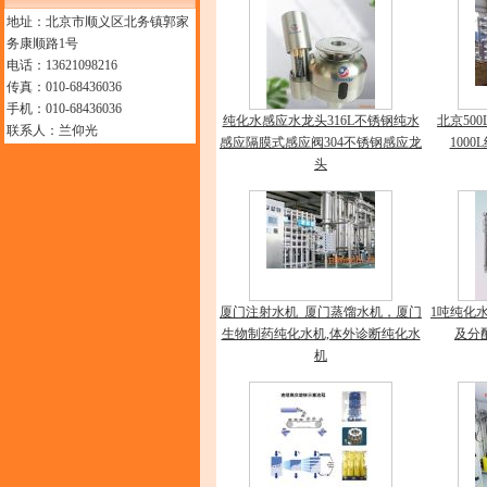
地址：北京市顺义区北务镇郭家
务康顺路1号
电话：13621098216
传真：010-68436036
手机：010-68436036
纯化水感应水龙头316L不锈钢纯水
北京50
联系人：兰仰光
感应隔膜式感应阀304不锈钢感应龙
100
头
厦门注射水机_厦门蒸馏水机，厦门
1吨纯化
生物制药纯化水机,体外诊断纯化水
及分
机