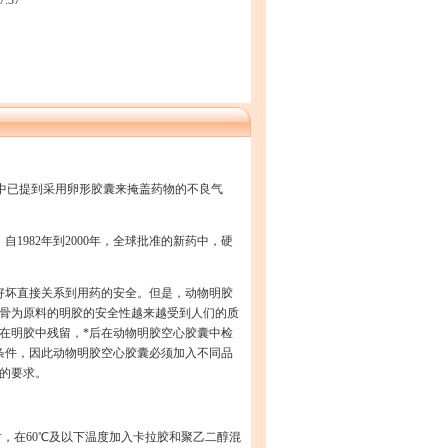
7:37
日记中已提到采用卵形胶囊来掩盖药物的不良气
982年到2000年，全球批准的新药中，硬
好坏直接关系到用药的安全。但是，动物明胶
骨为原料的明胶的安全性越来越受到人们的质
在明胶中残留，*后在动物明胶空心胶囊中检
条件，因此动物明胶空心胶囊必须加入不同品
的要求。
时，在60℃及以下温度加入卡拉胶和聚乙二醇混