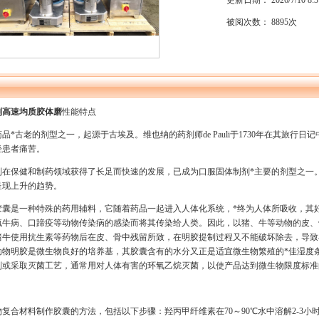
更新日期： 2026/7/10 8:3
被阅次数： 8895次
剂高速均质胶体磨
性能特点
品*古老的剂型之一，起源于古埃及。维也纳的药剂师de Pauli于1730年在其旅行
轻患者痛苦。
在保健和制药领域获得了长足而快速的发展，已成为口服固体制剂*主要的剂型之一。自1
呈现上升的趋势。
胶囊是一种特殊的药用辅料，它随着药品一起进入人体化系统，*终为人体所吸收，其
疯牛病、口蹄疫等动物传染病的感染而将其传染给人类。因此，以猪、牛等动物的皮、
猪牛使用抗生素等药物后在皮、骨中残留所致，在明胶提制过程又不能破坏除去，导致
动物明胶是微生物良好的培养基，其胶囊含有的水分又正是适宜微生物繁殖的*佳湿度
剂或采取灭菌工艺，通常用对人体有害的环氧乙烷灭菌，以使产品达到微生物限度标准
复合材料制作胶囊的方法，包括以下步骤：羟丙甲纤维素在70～90℃水中溶解2-3小