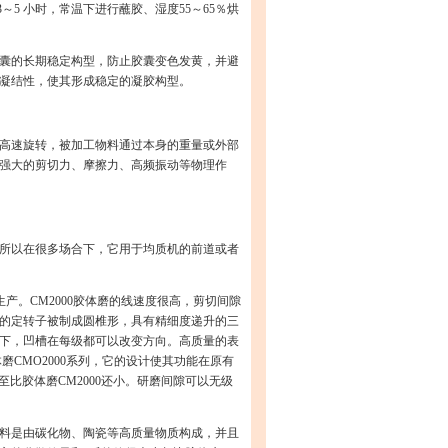
5 小时，常温下进行蘸胶、湿度55～65％烘
囊的长期稳定构型，防止胶囊变色发黄，并避
凝结性，使其形成稳定的凝胶构型。
高速旋转，被加工物料通过本身的重量或外部
强大的剪切力、摩擦力、高频振动等物理作
所以在很多场合下，它用于均质机的前道或者
产。CM2000胶体磨的线速度很高，剪切间隙
的定转子被制成圆椎形，具有精细度递升的三
下，凹槽在每级都可以改变方向。高质量的表
CMO2000系列，它的设计使其功能在原有
至比胶体磨CM2000还小。研磨间隙可以无级
料是由碳化物、陶瓷等高质量物质构成，并且