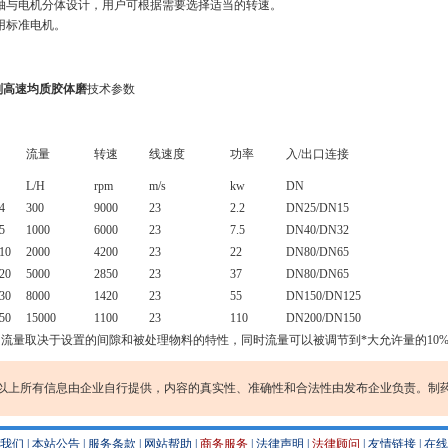
轴与电机分体设计，用户可根据需要选择适当的转速。
用标准电机。
剂高速均质胶体磨
技术参数
：
流量
转速
线速度
功率
入/出口连接
L/H
rpm
m/s
kw
DN
4
300
9000
23
2.2
DN25/DN15
5
1000
6000
23
7.5
DN40/DN32
10
2000
4200
23
22
DN80/DN65
20
5000
2850
23
37
DN80/DN65
30
8000
1420
23
55
DN150/DN125
50
15000
1100
23
110
DN200/DN150
流量取决于设置的间隙和被处理物料的特性，同时流量可以被调节到*大允许量的10
以上所有信息由企业自行提供，内容的真实性、准确性和合法性由发布企业负责。制
我们
|
本站公告
|
服务条款
|
网站帮助
|
商务服务
|
法律声明
|
法律顾问
|
友情链接
|
在线