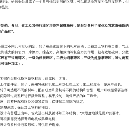
的粒径。研磨头处形成了一个具有强烈剪切的区域，可以输送高粘度和低粘度物料，但
加理想。
于制药、食品、化工及其他行业的湿物料超微粉碎，能起到各种半湿体及乳状液物质的
产品的*。
过不同几何形状的定、转子在高速旋转下的相对运动，当被加工物料在自重、气压
受到强大的剪切力、摩擦力、撞击力、高频振动等复合力的作用，被有效地破碎、分散
室设有三道磨碎区，一级为粗磨碎区，二级为细磨碎区，三级为超微磨碎区，通过调整
也可循环加工）。
零部件采用优质不锈钢材质，耐腐蚀、无毒。
工作部件定、转子，采用特殊的机加工和热处理工艺，加工精度高，使用寿命长。
转子可选用不同的材料，配有研磨和剪切等不同的结构和齿型，用户可根据需要选择
间隙通过调整环进行微量调整，易于控制，确保产品的加工质量。
座、调整环配有限位和锁紧装置，保证加工间隙的稳定。
冷却系统，保证加工物料的性质。
设计有普通进出料、管式进出料及循环加工等结构，*大限度地满足用户的要求。
可根据需要选择普通电机或防爆电机。
设计有多种外包装形式，可供用户选择。