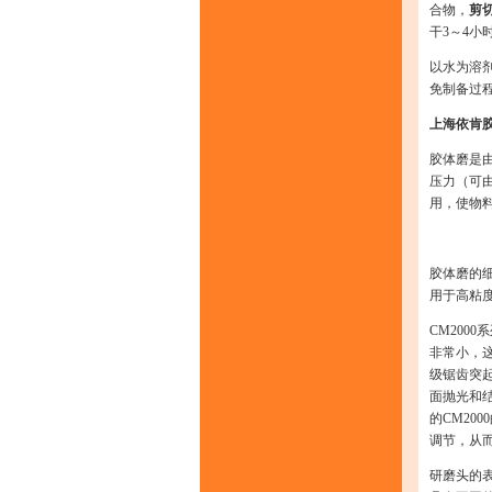
合物，
剪
干3～4
以水为溶
免制备过
上海依肯
胶体磨是
压力（可
用，使物
胶体磨的
用于高粘
CM200
非常小，
级锯齿突
面抛光和
的CM20
调节，从
研磨头的