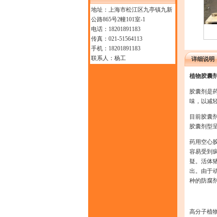
地址：上海市松江区九亭镇九新
公路865号2幢101室-1
电话：18201891183
传真：021-51564113
手机：18201891183
联系人：杨工
详细说明
植物胶囊
胶囊剂是药
味，以减
目前胶囊剂
胶囊剂型
药用空心
容易受到
疑。活体
出。由于
种的防腐
高分子植物