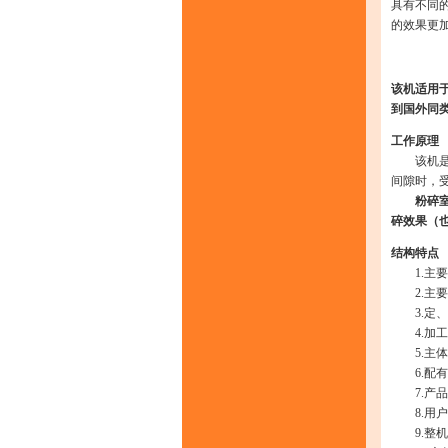
具有不同
的效果更
该机适用
到国外同类
工作原理
该机是通
间隙时，
粉碎
碎效果（
结构特点
1.主要
2.主要
3.定、
4.加工
5.主体
6.配有
7.产品
8.用户
9.整机