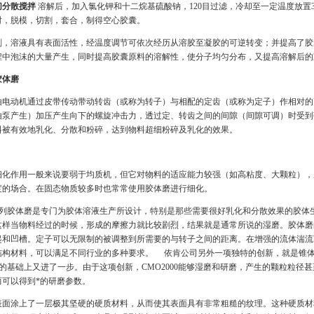
切分散搅拌
溶解后，加入氯化钾和十二烷基硫酸钠，120目过滤，冷却至一定温度放置3～
小时，脱模，切割，套合，制得空心胶囊。
剂，溶液具有表面活性，经温度调节可依次经历从溶胶至凝胶的可逆转变；并提高了胶
程中泡沫的大量产生，同时提高胶囊原料的溶解性，使分子均匀分布，又提高溶解后的
胶体磨
由电动机通过皮带传动带动转齿（或称为转子）与相配的定齿（或称为定子）作相对的
由泵产生）加压产生向下的螺旋冲击力，透过定、转齿之间的间隙（间隙可调）时受到
料被有效地乳化、分散和粉碎，达到物料超细粉碎及乳化的效果。
细化作用一般来说要弱于均质机，但它对物料的适应能力较强（如高粘度、大颗粒），
度的场合。在固态物质较多时也常常使用胶体磨进行细化。
0系列胶体磨是专门为胶体溶液生产所设计，特别是那些需要很好乳化和分散效果的胶体生
这样当物料经过的时候，形成的摩擦力就比较剧烈，结果就是通常所说的湿磨。胶体磨
起和凹槽。定子可以无限制的被调整到所需要的与转子之间的距离。在增强的流体湍流
结构材料，可以满足不同行业的多种要求。 依肯公司另外一项独特的创新，就是锥体磨
00的基础上又进了一步。由于这项创新，CMO2000能够湿磨和研磨，产生的颗粒粒径甚
而可以得到*的研磨参数。
表面涂上了一层极其坚硬的硬质材料，从而使其表面具有非常粗糙的纹理。这种硬质材