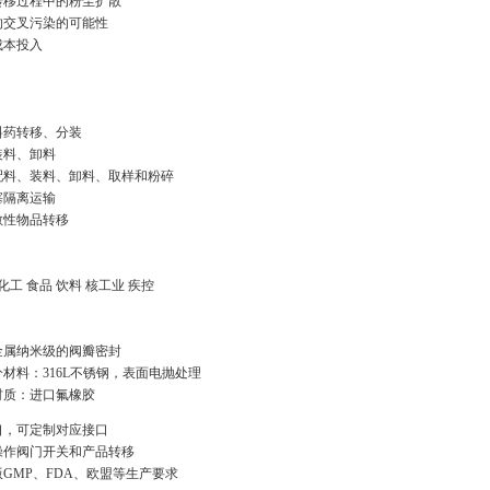
转移过程中的粉尘扩散
的交叉污染的可能性
成本投入
料药转移、分装
装料、卸料
配料、装料、卸料、取样和粉碎
塞隔离运输
敏性物品转移
化工 食品 饮料 核工业 疾控
金属纳米级的阀瓣密封
材料：316L不锈钢，表面电抛处理
材质：进口氟橡胶
口，可定制对应接口
操作阀门开关和产品转移
GMP、FDA、欧盟等生产要求