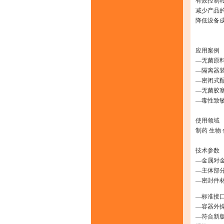
有效控制
减少产品
降低设备
应用案例
—无菌原
—隔离器
—密闭式
—无菌胶
—毒性致
使用领域
制药 生物 
技术参数
—金属对
—主体部分
—密封件
—标准接
—容器外
—符合新版