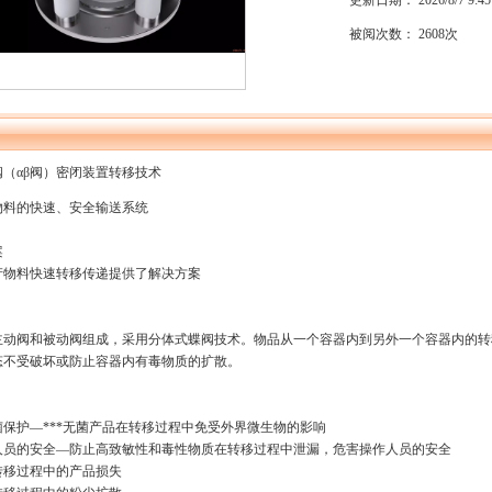
更新日期： 2026/8/7 9:45
被阅次数： 2608次
（αβ阀）密闭装置转移技术
物料的快速、安全输送系统
案
产物料快速转移传递提供了解决方案
由主动阀和被动阀组成，采用分体式蝶阀技术。物品从一个容器内到另外一个容器内的转
态不受破坏或防止容器内有毒物质的扩散。
菌保护—***无菌产品在转移过程中免受外界微生物的影响
人员的安全—防止高致敏性和毒性物质在转移过程中泄漏，危害操作人员的安全
转移过程中的产品损失