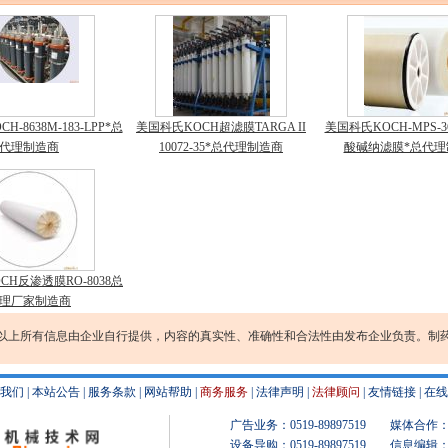
-8638M-183-LPP*总
美国科氏KOCH超滤膜TARGA II
美国科氏KOCH-MPS-
代理制造商
10072-35*总代理制造商
酸碱纳滤膜*总代理
CH反渗透膜RO-8038总
理厂家制造商
以上所有信息由企业自行提供，内容的真实性、准确性和合法性由发布企业负责。制
我们
|
本站公告
|
服务条款
|
网站帮助
|
商务服务
|
法律声明
|
法律顾问
|
友情链接
|
在线
广告业务：0519-89897519 媒体合作：051
设备导购：0519-89897519 信息编辑：051