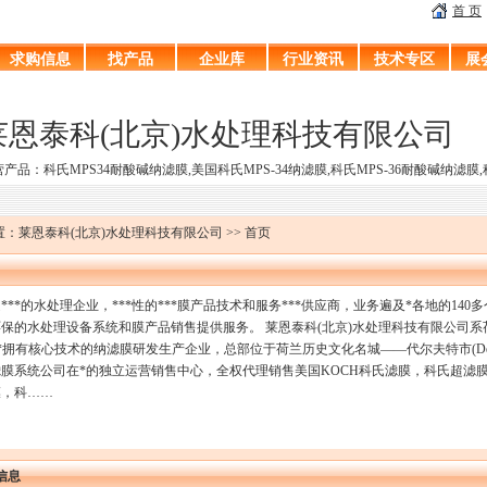
首 页
求购信息
找产品
企业库
行业资讯
技术专区
展
莱恩泰科(北京)水处理科技有限公司
产品：科氏MPS34耐酸碱纳滤膜,美国科氏MPS-34纳滤膜,科氏MPS-36耐酸碱纳滤膜
：莱恩泰科(北京)水处理科技有限公司 >> 首页
***的水处理企业，***性的***膜产品技术和服务***供应商，业务遍及*各地的1
保的水处理设备系统和膜产品销售提供服务。 莱恩泰科(北京)水处理科技有限公司系荷兰L
ech是*拥有核心技术的纳滤膜研发生产企业，总部位于荷兰历史文化名城——代尔夫特市(Del
膜系统公司在*的独立运营销售中心，全权代理销售美国KOCH科氏滤膜，科氏超滤
膜，科……
信息