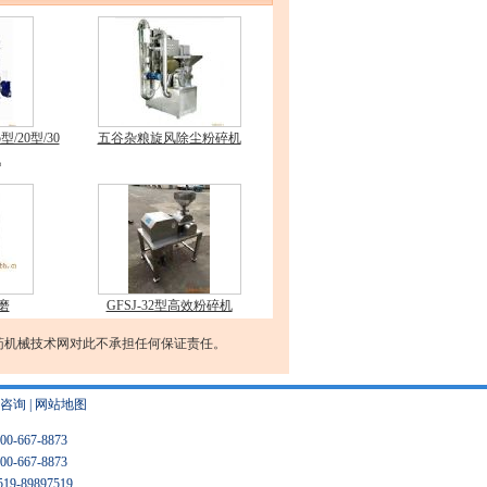
/20型/30
五谷杂粮旋风除尘粉碎机
机
磨
GFSJ-32型高效粉碎机
药机械技术网对此不承担任何保证责任。
咨询
|
网站地图
667-8873
667-8873
-89897519