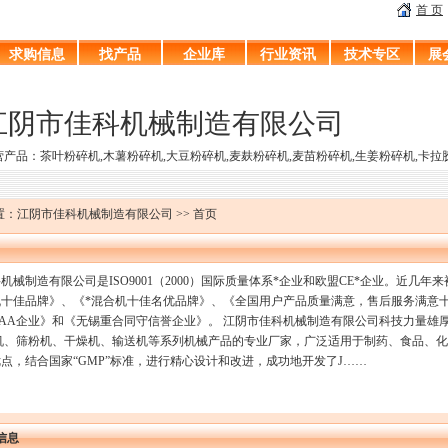
首 页
求购信息
找产品
企业库
行业资讯
技术专区
展
江阴市佳科机械制造有限公司
营产品：茶叶粉碎机,木薯粉碎机,大豆粉碎机,麦麸粉碎机,麦苗粉碎机,生姜粉碎机,卡拉
：江阴市佳科机械制造有限公司 >> 首页
机械制造有限公司是ISO9001（2000）国际质量体系*企业和欧盟CE*企业。近几
机十佳品牌》、《*混合机十佳名优品牌》、《全国用户产品质量满意，售后服务满意
AA企业》和《无锡重合同守信誉企业》。 江阴市佳科机械制造有限公司科技力量雄
机、筛粉机、干燥机、输送机等系列机械产品的专业厂家，广泛适用于制药、食品、化
点，结合国家“GMP”标准，进行精心设计和改进，成功地开发了J……
信息