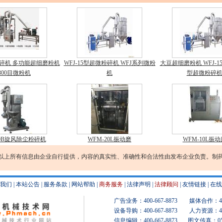
碎机 多功能超细磨粉机
WFJ-15型超微粉碎机 WFJ系列微粉
大豆超细磨粉机 WFJ-15型
300目微粉机
机
型超微粉碎
/40B旋风除尘粉碎机
WFM-20L振动磨
WFM-10L振动
以上所有信息由企业自行提供，内容的真实性、准确性和合法性由发布企业负责。制
我们
|
本站公告
|
服务条款
|
网站帮助
|
商务服务
|
法律声明
|
法律顾问
|
友情链接
|
在线
广告业务：400-667-8873 媒体合作：400-
设备导购：400-667-8873 人力资源：400-
信息编辑：400-667-8873 图文传真：0519