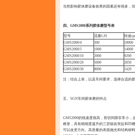
当然影响胶体磨设备效果的因素还有很多，
四、GMS2000系列胶体磨型号表
型号
流量L/H
转速rp
GMS2000/4
300
18000
GMS2000/5
1000
14000
GMS2000/10
2000
9200
GMS2000/20
5000
2850
GMS2000/30
8000
1420
注：结合上表，以及车间要求，选择合适的
五、
SGN车间胶体磨的特点
GMS2000的线速度很高，剪切间隙非常
椎形，具有精细度递升的三层锯齿突起和凹
可以改变方向。高质量的表面抛光和结构材料，