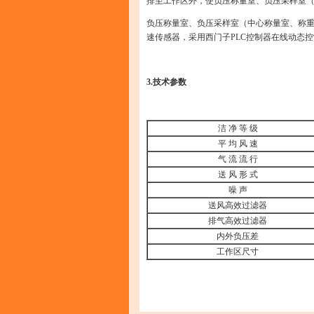
排至工作区外，使负压称量室、负压采样室
负压称量室、负压采样室（中心称量室、称
速传感器，采用西门子PLC控制器在线动态
3.
技术参数
洁 净 等 级
平 均 风 速
气 流 流 行
送 风 形 式
噪 声
送风高效过滤器
排气高效过滤器
内外负压差
工作区尺寸